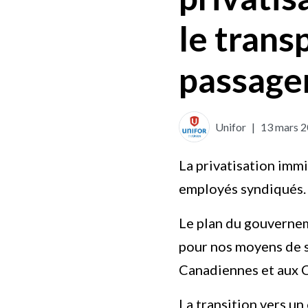
le trans
passage
Unifor
|
13 mars 
La privatisation imm
employés syndiqués.
Le plan du gouvernem
pour nos moyens de s
Canadiennes et aux C
La transition vers un