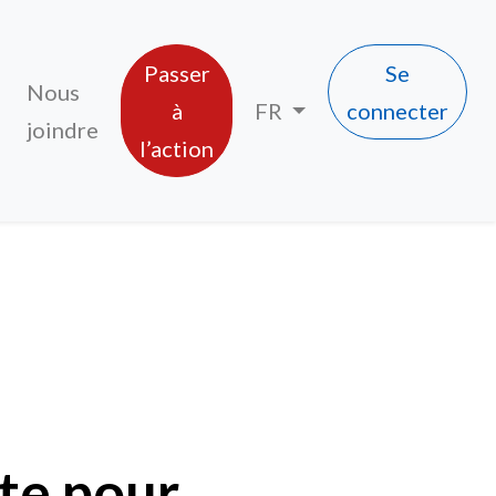
Passer
Se
Nous
à
FR
connecter
joindre
l’action
 transport ferroviaire public de passagers
tte pour