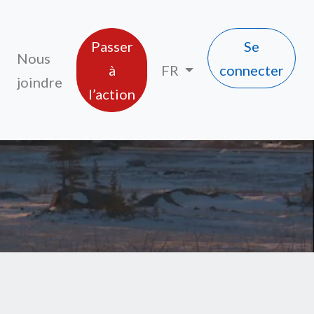
Passer
Se
Nous
à
FR
connecter
joindre
l’action